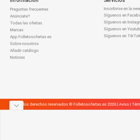
Información
Servicios
Inscribirse en la new
Preguntas frecuentes
Síguenos en Faceb
Anúnciate?
Síguenos en Instag
Todas las ofertas
Síguenos en Youtu
Marcas
Síguenos en TikTo
App Folletosofertas.es
Sobre nosotros
Añadir catálogo
Noticias
Todos los derechos reservados © Folletosofertas.es 2026 |
Aviso
|
Térm