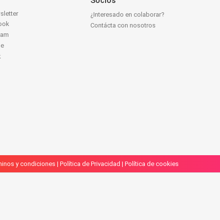
Socios
sletter
¿Interesado en colaborar?
ook
Contácta con nosotros
ram
be
k
inos y condiciones
|
Política de Privacidad
|
Política de cookies