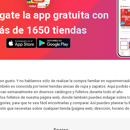
gate la app gratuita con
ás de 1650 tiendas
on gusto. Y no hablamos sólo de realizar la compra familiar en supermerc
también es conocida por tener tiendas únicas de ropa y zapatos. Aquí podrá
can semanalmente en diversos catálogos y folletos durante todo el año.
os folletos de nuestra página web, donde también puedes indagar sobre tod
ías, para que te sea fácil encontrarlas y comparar. Así puedes planear tu li
ción que necesitas sobre cualquier tienda (página web, dirección, horario de 