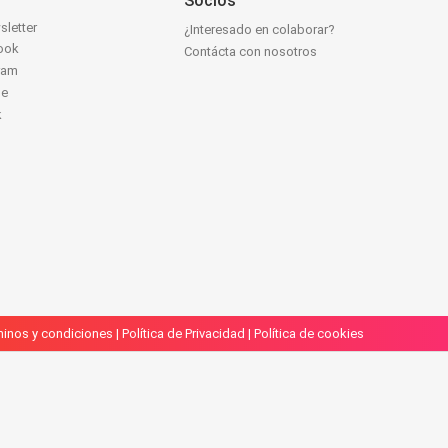
Socios
sletter
¿Interesado en colaborar?
ook
Contácta con nosotros
ram
be
k
inos y condiciones
|
Política de Privacidad
|
Política de cookies