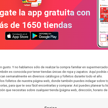
gate la app gratuita con
ás de 1650 tiendas
n gusto. Y no hablamos sólo de realizar la compra familiar en supermerca
también es conocida por tener tiendas únicas de ropa y zapatos. Aquí podrá
can semanalmente en diversos catálogos y folletos durante todo el año.
os folletos de nuestra página web, donde también puedes indagar sobre tod
as, para que te sea fácil encontrarlas y comparar. Así puedes planear tu lis
ción que necesitas sobre cualquier tienda (página web, dirección, horario de 