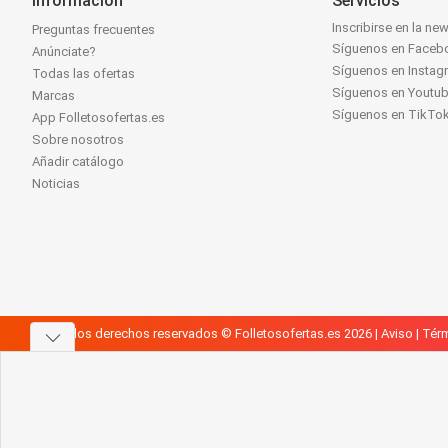
Información
Servicios
Inscribirse en la new
Preguntas frecuentes
Síguenos en Faceb
Anúnciate?
Síguenos en Instag
Todas las ofertas
Síguenos en Youtu
Marcas
Síguenos en TikTo
App Folletosofertas.es
Sobre nosotros
Añadir catálogo
Noticias
Todos los derechos reservados © Folletosofertas.es 2026 |
Aviso
|
Térm