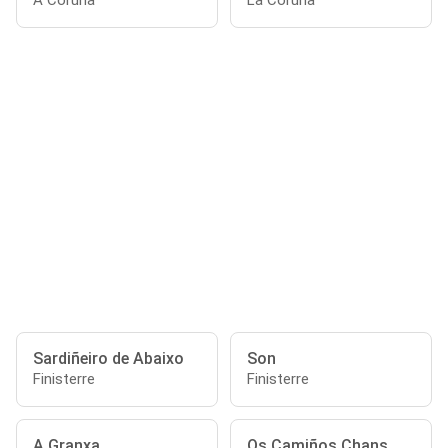
A Coruña
La Coruña
Sardiñeiro de Abaixo
Son
Finisterre
Finisterre
A Granxa
Os Camiños Chans