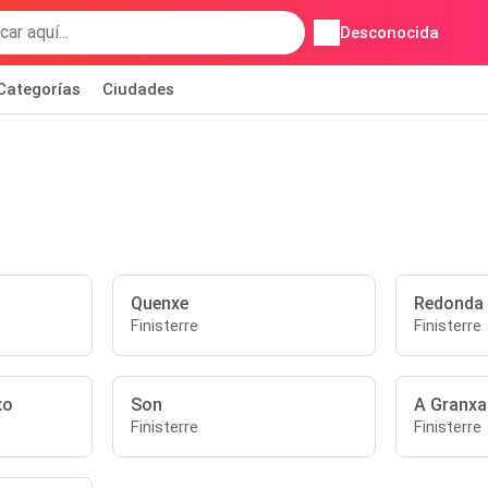
Desconocida
Categorías
Ciudades
Quenxe
Redonda
Finisterre
Finisterre
xo
Son
A Granxa
Finisterre
Finisterre