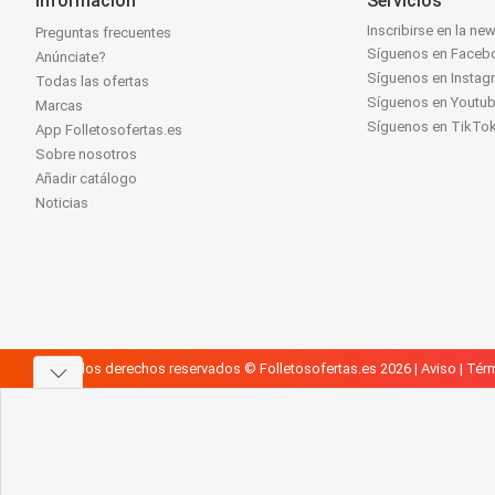
Información
Servicios
Inscribirse en la new
Preguntas frecuentes
Síguenos en Faceb
Anúnciate?
Síguenos en Instag
Todas las ofertas
Síguenos en Youtu
Marcas
Síguenos en TikTo
App Folletosofertas.es
Sobre nosotros
Añadir catálogo
Noticias
Todos los derechos reservados © Folletosofertas.es 2026 |
Aviso
|
Térm