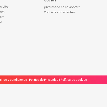
Socios
sletter
¿Interesado en colaborar?
ook
Contácta con nosotros
ram
be
k
inos y condiciones
|
Política de Privacidad
|
Política de cookies