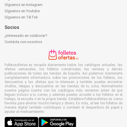
Síguenos en Instagram
Síguenos en Youtube
Síguenos en TikTok
Socios
¿Interesado en colaborar?
Contácta con nosotros
Folletosofertas.es recopila diariamente todos los catálogos actuales, las
ofertas semanales, los folletos comerciales, las revistas y demás
publicaciones de todas las tiendas de España. Así podemos mantenerte
completamente informado/a sobre las promociones de los folletos, los
descuentos y las ofertas que te interesan y también puedes encontrar
chollos, rebajas y descuentos en las tiendas de tu zona. Normalmente
nuestra página cuenta con los catálogos más recientes antes de que
lleguen incluso a tu correo, y además puedes acceder a los folletos en el
trabajo, la escuela o en la propia tienda. Establece Folletosofertas.es como
favorita para ahorrar mucho tiempo y dinero. Es más, al leer los folletos de
manera digital también contribuyes a combatir el desperdicio de papel y
ayudar al medioambiente.