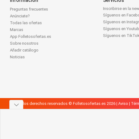
Información
Servicios
Inscribirse en la new
Preguntas frecuentes
Síguenos en Faceb
Anúnciate?
Síguenos en Instag
Todas las ofertas
Síguenos en Youtu
Marcas
Síguenos en TikTo
App Folletosofertas.es
Sobre nosotros
Añadir catálogo
Noticias
Todos los derechos reservados © Folletosofertas.es 2026 |
Aviso
|
Térm