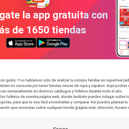
gate la app gratuita con
ás de 1650 tiendas
on gusto. Y no hablamos sólo de realizar la compra familiar en supermer
también es conocida por tener tiendas únicas de ropa y zapatos. Aquí podrá
can semanalmente en diversos catálogos y folletos durante todo el año.
os folletos de nuestra página web, donde también puedes indagar sobre tod
ías, para que te sea fácil encontrarlas y comparar. Así puedes planear tu l
rmación que necesitas sobre cualquier tienda (página web, dirección, horario 