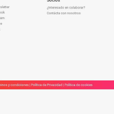
Socios
sletter
¿Interesado en colaborar?
ook
Contácta con nosotros
ram
be
k
inos y condiciones
|
Política de Privacidad
|
Política de cookies