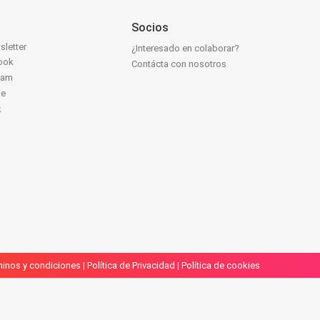
Socios
sletter
¿Interesado en colaborar?
ook
Contácta con nosotros
ram
be
k
inos y condiciones
|
Política de Privacidad
|
Política de cookies