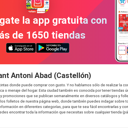
gate la app gratuita con
ás de 1650 tiendas
ant Antoni Abad (Castellón)
stintas donde puede comprar con gusto. Y no hablamos sólo de realizar la c
 o menaje del hogar. Esta ciudad también es conocida por tener tiendas ún
y promociones que se publican semanalmente en diversos catálogos y folle
os folletos de nuestra página web, donde también puedes indagar sobre tod
ormación en diferentes categorías, para que te sea fácil encontrarlas y comp
uedes encontrar toda la información que necesitas sobre cualquier tienda (pá