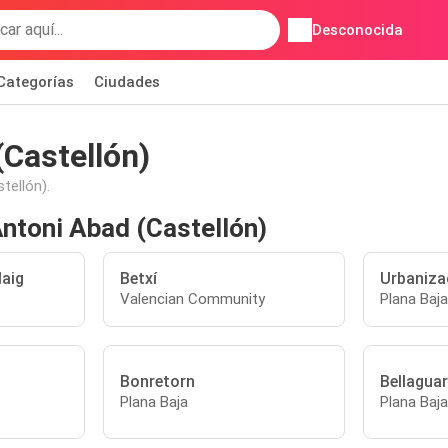
Desconocida
Categorías
Ciudades
(Castellón)
tellón).
ntoni Abad (Castellón)
laig
Betxí
Urbaniza
Valencian Community
Plana Baja
Bonretorn
Bellagua
Plana Baja
Plana Baja