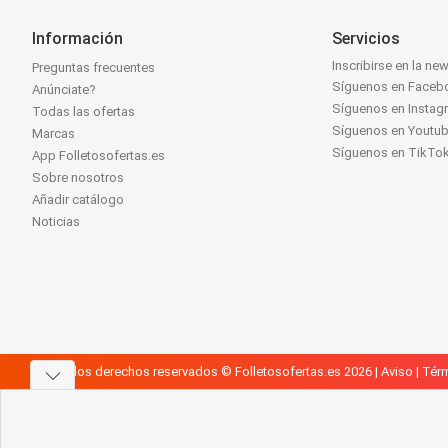
Información
Servicios
Inscribirse en la new
Preguntas frecuentes
Síguenos en Faceb
Anúnciate?
Síguenos en Instag
Todas las ofertas
Síguenos en Youtu
Marcas
Síguenos en TikTo
App Folletosofertas.es
Sobre nosotros
Añadir catálogo
Noticias
Todos los derechos reservados © Folletosofertas.es 2026 |
Aviso
|
Térm