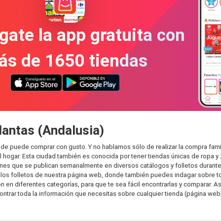
gate la app gratuita con
ás de 1650 tiendas
Mantas (Andalusia)
onde puede comprar con gusto. Y no hablamos sólo de realizar la compra fa
hogar. Esta ciudad también es conocida por tener tiendas únicas de ropa y 
es que se publican semanalmente en diversos catálogos y folletos durante 
os folletos de nuestra página web, donde también puedes indagar sobre tod
en diferentes categorías, para que te sea fácil encontrarlas y comparar. Así
ontrar toda la información que necesitas sobre cualquier tienda (página web,