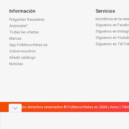
Información
Servicios
Inscribirse en la new
Preguntas frecuentes
Síguenos en Faceb
Anúnciate?
Síguenos en Instag
Todas las ofertas
Síguenos en Youtu
Marcas
Síguenos en TikTo
App Folletosofertas.es
Sobre nosotros
Añadir catálogo
Noticias
Todos los derechos reservados © Folletosofertas.es 2026 |
Aviso
|
Térm