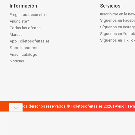
Información
Servicios
Inscribirse en la new
Preguntas frecuentes
Síguenos en Faceb
Anúnciate?
Síguenos en Instag
Todas las ofertas
Síguenos en Youtu
Marcas
Síguenos en TikTo
App Folletosofertas.es
Sobre nosotros
Añadir catálogo
Noticias
Todos los derechos reservados © Folletosofertas.es 2026 |
Aviso
|
Térm