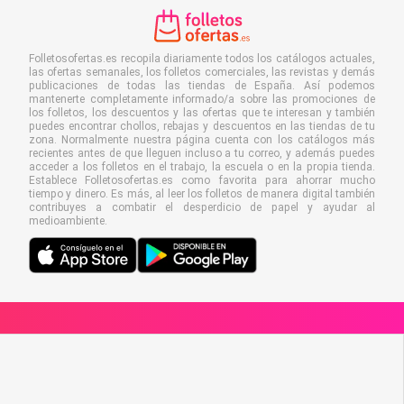
Folletosofertas.es recopila diariamente todos los catálogos actuales,
las ofertas semanales, los folletos comerciales, las revistas y demás
publicaciones de todas las tiendas de España. Así podemos
mantenerte completamente informado/a sobre las promociones de
los folletos, los descuentos y las ofertas que te interesan y también
puedes encontrar chollos, rebajas y descuentos en las tiendas de tu
zona. Normalmente nuestra página cuenta con los catálogos más
recientes antes de que lleguen incluso a tu correo, y además puedes
acceder a los folletos en el trabajo, la escuela o en la propia tienda.
Establece Folletosofertas.es como favorita para ahorrar mucho
tiempo y dinero. Es más, al leer los folletos de manera digital también
contribuyes a combatir el desperdicio de papel y ayudar al
medioambiente.