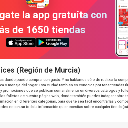
gate la app gratuita con
ás de 1650 tiendas
lices (Región de Murcia)
ntas donde puede comprar con gusto. Y no hablamos sólo de realizar la comp
 o menaje del hogar. Esta ciudad también es conocida por tener tiendas ún
y promociones que se publican semanalmente en diversos catálogos y folle
os folletos de nuestra página web, donde también puedes indagar sobre tod
ación en diferentes categorías, para que te sea fácil encontrarlas y compara
uedes encontrar toda la información que necesitas sobre cualquier tienda (pá