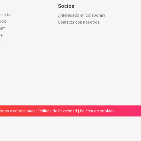
Socios
sletter
¿Interesado en colaborar?
ook
Contácta con nosotros
ram
be
k
inos y condiciones
|
Política de Privacidad
|
Política de cookies