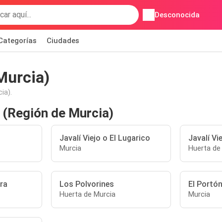
Desconocida
Categorías
Ciudades
Murcia)
ia).
 (Región de Murcia)
Javalí Viejo o El Lugarico
Javalí Vi
Murcia
Huerta de
ra
Los Polvorines
El Portó
Huerta de Murcia
Murcia