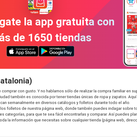
gate la app gratuita con
ás de 1650 tiendas
atalonia)
de comprar con gusto. Y no hablamos sólo de realizar la compra familiar e
ciudad también es conocida por tener tiendas únicas de ropa y zapatos. Aqu
can semanalmente en diversos catálogos y folletos durante todo el año.
os folletos de nuestra página web, donde también puedes indagar sobre tod
 categorías, para que te sea fácil encontrarlas y comparar. Así puedes planea
toda la información que necesitas sobre cualquier tienda (página web, direcci