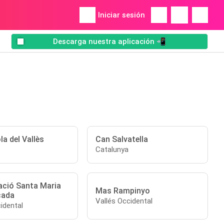
Iniciar sesión
Descarga nuestra aplicación 📲
a del Vallès
Can Salvatella
Catalunya
ació Santa Maria
Mas Rampinyo
cada
Vallés Occidental
idental