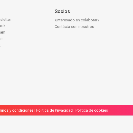
Socios
sletter
¿Interesado en colaborar?
ook
Contácta con nosotros
ram
be
k
inos y condiciones
|
Política de Privacidad
|
Política de cookies