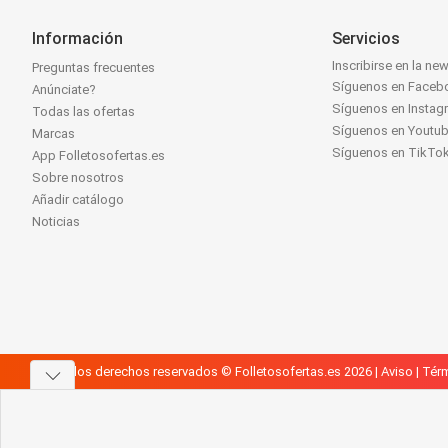
Información
Servicios
Inscribirse en la new
Preguntas frecuentes
Síguenos en Faceb
Anúnciate?
Síguenos en Instag
Todas las ofertas
Síguenos en Youtu
Marcas
Síguenos en TikTo
App Folletosofertas.es
Sobre nosotros
Añadir catálogo
Noticias
Todos los derechos reservados © Folletosofertas.es 2026 |
Aviso
|
Térm