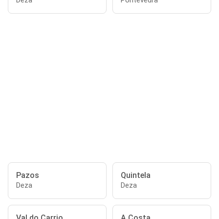
Deza
Pontevedra
Pazos
Quintela
Deza
Deza
Val do Carrio
A Costa