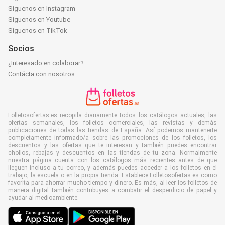
Síguenos en Instagram
Síguenos en Youtube
Síguenos en TikTok
Socios
¿Interesado en colaborar?
Contácta con nosotros
Folletosofertas.es recopila diariamente todos los catálogos actuales, las
ofertas semanales, los folletos comerciales, las revistas y demás
publicaciones de todas las tiendas de España. Así podemos mantenerte
completamente informado/a sobre las promociones de los folletos, los
descuentos y las ofertas que te interesan y también puedes encontrar
chollos, rebajas y descuentos en las tiendas de tu zona. Normalmente
nuestra página cuenta con los catálogos más recientes antes de que
lleguen incluso a tu correo, y además puedes acceder a los folletos en el
trabajo, la escuela o en la propia tienda. Establece Folletosofertas.es como
favorita para ahorrar mucho tiempo y dinero. Es más, al leer los folletos de
manera digital también contribuyes a combatir el desperdicio de papel y
ayudar al medioambiente.