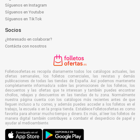
Síguenos en Instagram
Síguenos en Youtube
Síguenos en TikTok
Socios
¿Interesado en colaborar?
Contácta con nosotros
Folletosofertas.es recopila diariamente todos los catálogos actuales, las
ofertas semanales, los folletos comerciales, las revistas y demás
publicaciones de todas las tiendas de España. Así podemos mantenerte
completamente informado/a sobre las promociones de los folletos, los
descuentos y las ofertas que te interesan y también puedes encontrar
chollos, rebajas y descuentos en las tiendas de tu zona. Normalmente
nuestra página cuenta con los catálogos más recientes antes de que
lleguen incluso a tu correo, y además puedes acceder a los folletos en el
trabajo, la escuela o en la propia tienda. Establece Folletosofertas.es como
favorita para ahorrar mucho tiempo y dinero. Es más, al leer los folletos de
manera digital también contribuyes a combatir el desperdicio de papel y
ayudar al medioambiente.