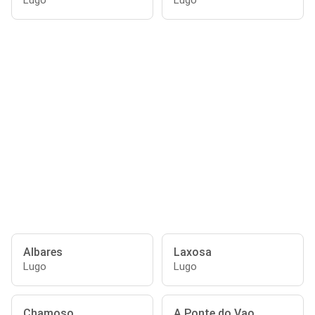
Lugo
Lugo
Albares
Laxosa
Lugo
Lugo
Chamoso
A Ponte do Vao