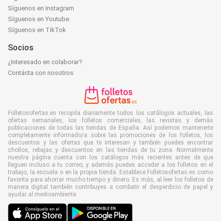
Síguenos en Instagram
Síguenos en Youtube
Síguenos en TikTok
Socios
¿Interesado en colaborar?
Contácta con nosotros
Folletosofertas.es recopila diariamente todos los catálogos actuales, las
ofertas semanales, los folletos comerciales, las revistas y demás
publicaciones de todas las tiendas de España. Así podemos mantenerte
completamente informado/a sobre las promociones de los folletos, los
descuentos y las ofertas que te interesan y también puedes encontrar
chollos, rebajas y descuentos en las tiendas de tu zona. Normalmente
nuestra página cuenta con los catálogos más recientes antes de que
lleguen incluso a tu correo, y además puedes acceder a los folletos en el
trabajo, la escuela o en la propia tienda. Establece Folletosofertas.es como
favorita para ahorrar mucho tiempo y dinero. Es más, al leer los folletos de
manera digital también contribuyes a combatir el desperdicio de papel y
ayudar al medioambiente.