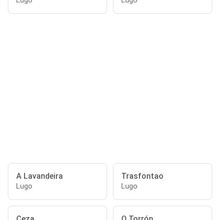
Lugo
Lugo
A Lavandeira
Trasfontao
Lugo
Lugo
Ceza
O Torrón