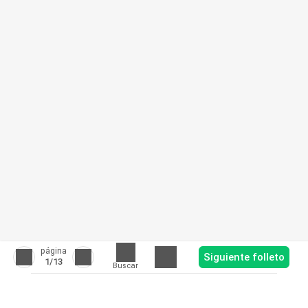
página
Siguiente folleto
1
/13
Buscar