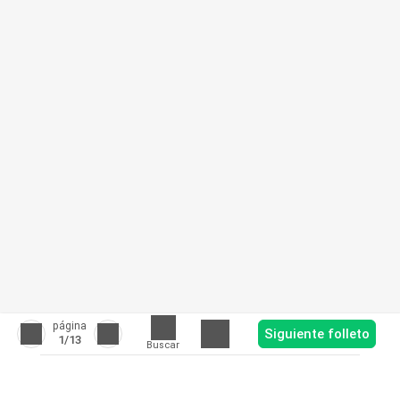
página
Siguiente folleto
1
/13
Buscar