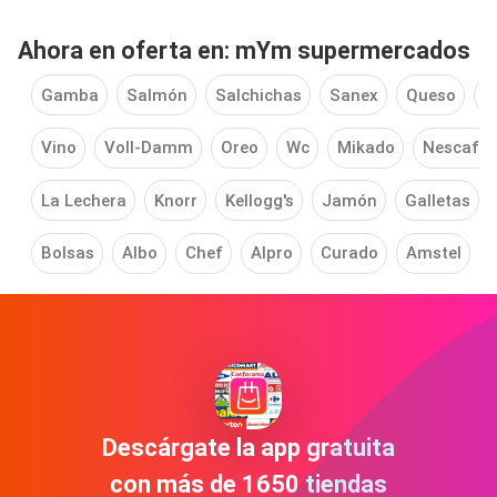
Ahora en oferta en: mYm supermercados
Gamba
Salmón
Salchichas
Sanex
Queso
S
Vino
Voll-Damm
Oreo
Wc
Mikado
Nescafe
La Lechera
Knorr
Kellogg's
Jamón
Galletas
Bolsas
Albo
Chef
Alpro
Curado
Amstel
Descárgate la app gratuita
con más de 1650 tiendas