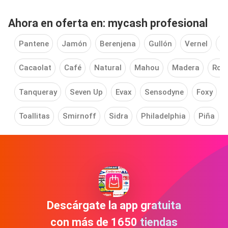
Ahora en oferta en: mycash profesional
Pantene
Jamón
Berenjena
Gullón
Vernel
A
Cacaolat
Café
Natural
Mahou
Madera
Ron
Tanqueray
Seven Up
Evax
Sensodyne
Foxy
Toallitas
Smirnoff
Sidra
Philadelphia
Piña
Descárgate la app gratuita
con más de 1650 tiendas