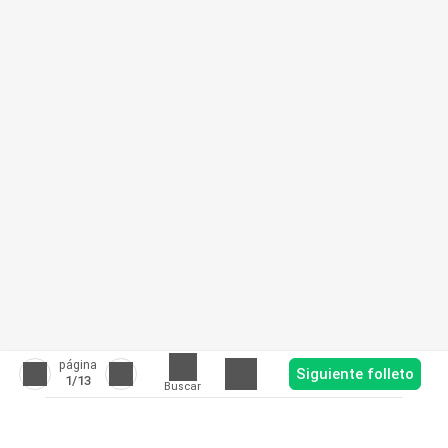
página
Siguiente folleto
1
/13
Buscar