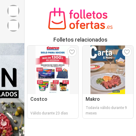
Folletos relacionados
Costco
Makro
Todavía válido durante 9
Válido durante 23 días
meses