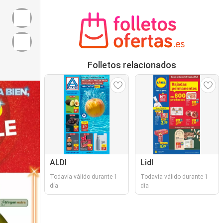
Folletos relacionados
ALDI
Lidl
Todavía válido durante 1
Todavía válido durante 1
día
día