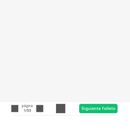
página
Siguiente folleto
1
/53