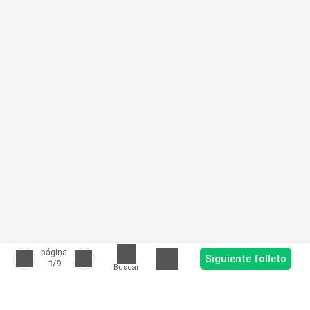
página
Siguiente folleto
1
/9
Buscar