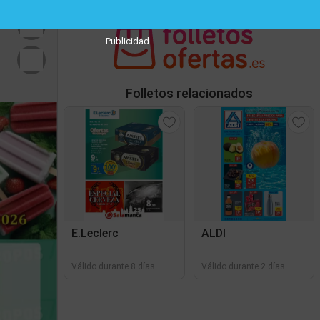
Publicidad
Folletos relacionados
E.Leclerc
ALDI
Válido durante 8 días
Válido durante 2 días