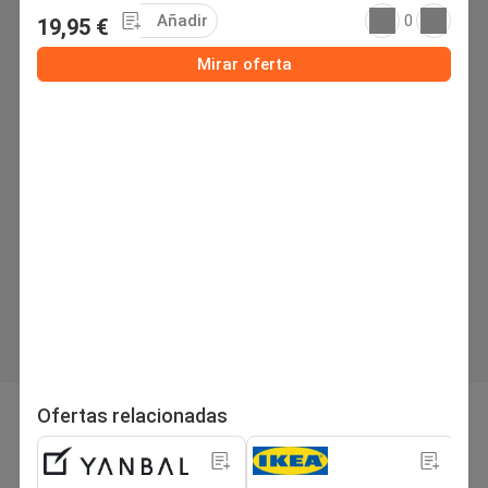
Añadir
0
19,95 €
Mirar oferta
página
Siguiente folleto
Ofertas relacionadas
1
/85
Buscar