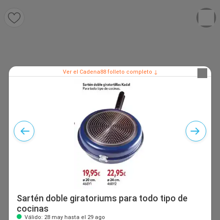
Ver el Cadena88 folleto completo ↓
Sartén doble giratoriums para todo tipo de
cocinas
Válido: 28 may hasta el 29 ago