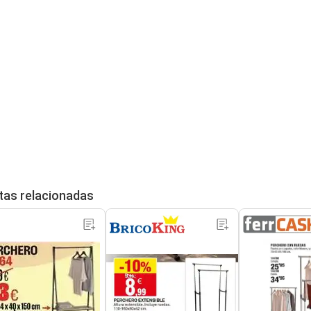
tas relacionadas