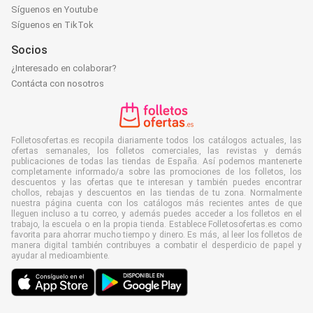
Síguenos en Youtube
Síguenos en TikTok
Socios
¿Interesado en colaborar?
Contácta con nosotros
Folletosofertas.es recopila diariamente todos los catálogos actuales, las
ofertas semanales, los folletos comerciales, las revistas y demás
publicaciones de todas las tiendas de España. Así podemos mantenerte
completamente informado/a sobre las promociones de los folletos, los
descuentos y las ofertas que te interesan y también puedes encontrar
chollos, rebajas y descuentos en las tiendas de tu zona. Normalmente
nuestra página cuenta con los catálogos más recientes antes de que
lleguen incluso a tu correo, y además puedes acceder a los folletos en el
trabajo, la escuela o en la propia tienda. Establece Folletosofertas.es como
favorita para ahorrar mucho tiempo y dinero. Es más, al leer los folletos de
manera digital también contribuyes a combatir el desperdicio de papel y
ayudar al medioambiente.