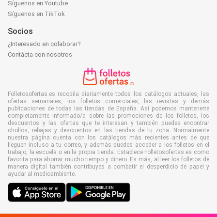
Síguenos en Youtube
Síguenos en TikTok
Socios
¿Interesado en colaborar?
Contácta con nosotros
Folletosofertas.es recopila diariamente todos los catálogos actuales, las
ofertas semanales, los folletos comerciales, las revistas y demás
publicaciones de todas las tiendas de España. Así podemos mantenerte
completamente informado/a sobre las promociones de los folletos, los
descuentos y las ofertas que te interesan y también puedes encontrar
chollos, rebajas y descuentos en las tiendas de tu zona. Normalmente
nuestra página cuenta con los catálogos más recientes antes de que
lleguen incluso a tu correo, y además puedes acceder a los folletos en el
trabajo, la escuela o en la propia tienda. Establece Folletosofertas.es como
favorita para ahorrar mucho tiempo y dinero. Es más, al leer los folletos de
manera digital también contribuyes a combatir el desperdicio de papel y
ayudar al medioambiente.