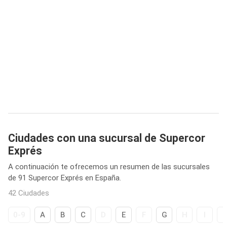
Ciudades con una sucursal de Supercor
Exprés
A continuación te ofrecemos un resumen de las sucursales
de 91 Supercor Exprés en España.
42 Ciudades
0-9
A
B
C
D
E
F
G
H
I