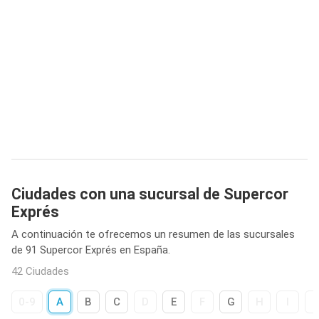
Ciudades con una sucursal de Supercor
Exprés
A continuación te ofrecemos un resumen de las sucursales
de 91 Supercor Exprés en España.
42 Ciudades
0-9
A
B
C
D
E
F
G
H
I