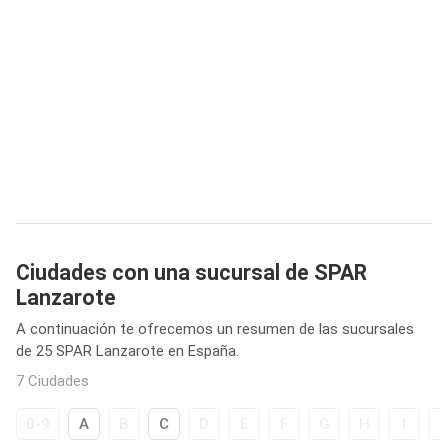
Ciudades con una sucursal de SPAR
Lanzarote
A continuación te ofrecemos un resumen de las sucursales
de 25 SPAR Lanzarote en España.
7 Ciudades
0-9
A
B
C
D
E
F
G
H
I