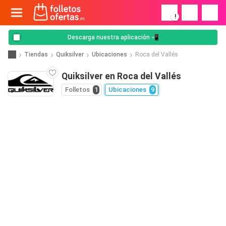
!
Descarga nuestra aplicación 📲
Tiendas
Quiksilver
Ubicaciones
Roca del Vallés
Quiksilver en Roca del Vallés
Folletos
1
Ubicaciones
9