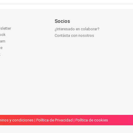
Socios
sletter
¿Interesado en colaborar?
ook
Contácta con nosotros
ram
be
k
inos y condiciones
|
Política de Privacidad
|
Política de cookies