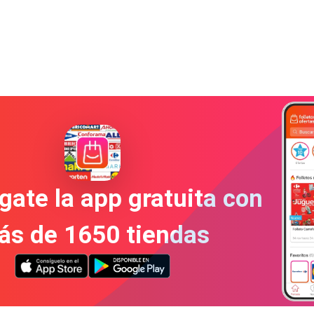
gate la app gratuita con
ás de 1650 tiendas