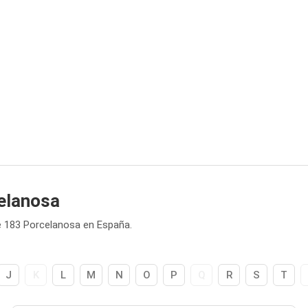
elanosa
e 183 Porcelanosa en España.
J
K
L
M
N
O
P
Q
R
S
T