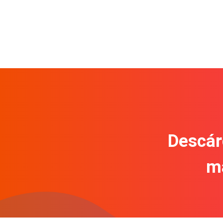
Descár
m