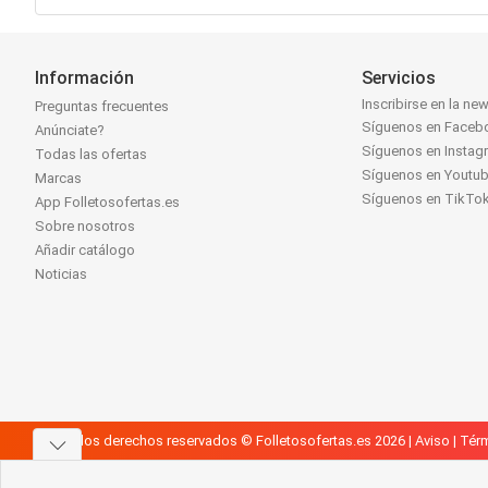
Información
Servicios
Inscribirse en la new
Preguntas frecuentes
Síguenos en Faceb
Anúnciate?
Síguenos en Instag
Todas las ofertas
Síguenos en Youtu
Marcas
Síguenos en TikTo
App Folletosofertas.es
Sobre nosotros
Añadir catálogo
Noticias
Todos los derechos reservados © Folletosofertas.es 2026 |
Aviso
|
Térm