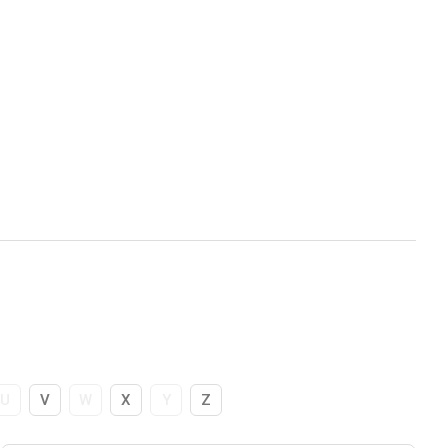
U
V
W
X
Y
Z