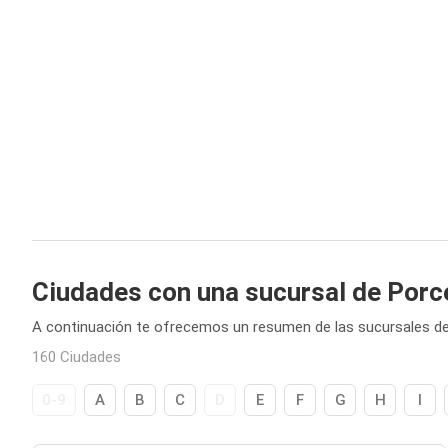
Ciudades con una sucursal de Porc
A continuación te ofrecemos un resumen de las sucursales d
160 Ciudades
0-9
A
B
C
D
E
F
G
H
I