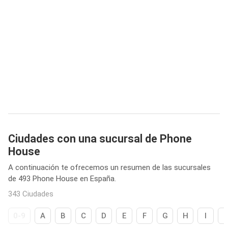
Ciudades con una sucursal de Phone
House
A continuación te ofrecemos un resumen de las sucursales
de 493 Phone House en España.
343 Ciudades
0-9
A
B
C
D
E
F
G
H
I