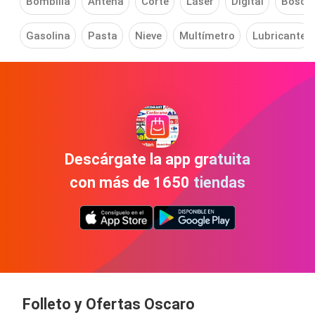
Bombilla
Antena
Corte
Láser
Digital
Bosch
Gasolina
Pasta
Nieve
Multímetro
Lubricante
Descárgate la app gratuita
con más de 1650 tiendas
Folleto y Ofertas
Oscaro