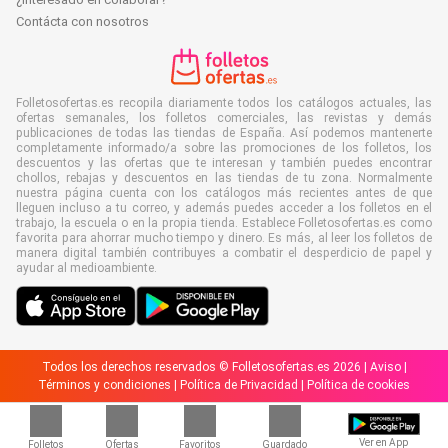
Contácta con nosotros
Folletosofertas.es recopila diariamente todos los catálogos actuales, las
ofertas semanales, los folletos comerciales, las revistas y demás
publicaciones de todas las tiendas de España. Así podemos mantenerte
completamente informado/a sobre las promociones de los folletos, los
descuentos y las ofertas que te interesan y también puedes encontrar
chollos, rebajas y descuentos en las tiendas de tu zona. Normalmente
nuestra página cuenta con los catálogos más recientes antes de que
lleguen incluso a tu correo, y además puedes acceder a los folletos en el
trabajo, la escuela o en la propia tienda. Establece Folletosofertas.es como
favorita para ahorrar mucho tiempo y dinero. Es más, al leer los folletos de
manera digital también contribuyes a combatir el desperdicio de papel y
ayudar al medioambiente.
Todos los derechos reservados © Folletosofertas.es 2026 |
Aviso
|
Términos y condiciones
|
Política de Privacidad
|
Política de cookies
Ver en App
Folletos
Ofertas
Favoritos
Guardado