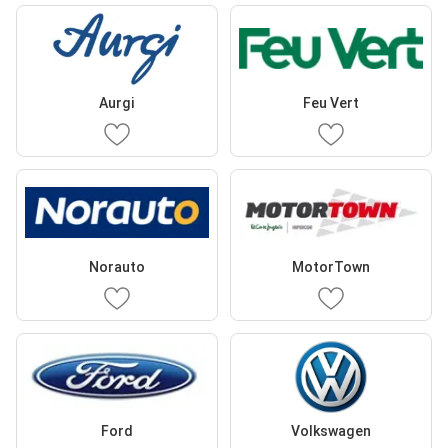
Aurgi
Feu Vert
Norauto
MotorTown
Ford
Volkswagen