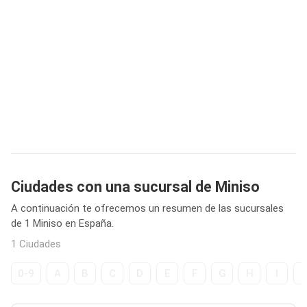
Ciudades con una sucursal de Miniso
A continuación te ofrecemos un resumen de las sucursales
de 1 Miniso en España.
1 Ciudades
0-9
A
B
C
D
E
F
G
H
I