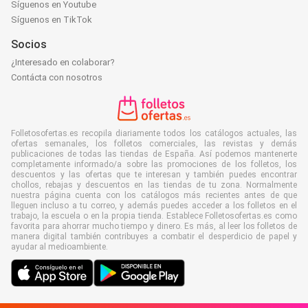
Síguenos en Youtube
Síguenos en TikTok
Socios
¿Interesado en colaborar?
Contácta con nosotros
Folletosofertas.es recopila diariamente todos los catálogos actuales, las
ofertas semanales, los folletos comerciales, las revistas y demás
publicaciones de todas las tiendas de España. Así podemos mantenerte
completamente informado/a sobre las promociones de los folletos, los
descuentos y las ofertas que te interesan y también puedes encontrar
chollos, rebajas y descuentos en las tiendas de tu zona. Normalmente
nuestra página cuenta con los catálogos más recientes antes de que
lleguen incluso a tu correo, y además puedes acceder a los folletos en el
trabajo, la escuela o en la propia tienda. Establece Folletosofertas.es como
favorita para ahorrar mucho tiempo y dinero. Es más, al leer los folletos de
manera digital también contribuyes a combatir el desperdicio de papel y
ayudar al medioambiente.