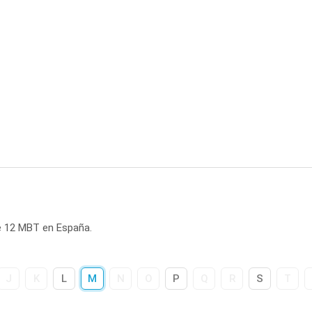
e 12 MBT en España.
J
K
L
M
N
O
P
Q
R
S
T