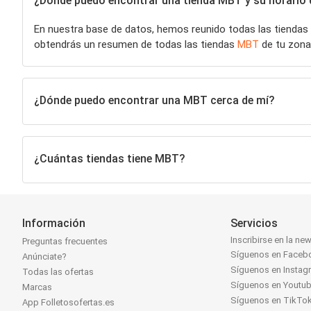
¿Dónde puedo encontrar una tienda MBT y su horario d
En nuestra base de datos, hemos reunido todas las tiendas
obtendrás un resumen de todas las tiendas
MBT
de tu zona
¿Dónde puedo encontrar una MBT cerca de mí?
¿Cuántas tiendas tiene MBT?
Información
Servicios
Inscribirse en la new
Preguntas frecuentes
Síguenos en Faceb
Anúnciate?
Síguenos en Instag
Todas las ofertas
Síguenos en Youtu
Marcas
Síguenos en TikTo
App Folletosofertas.es