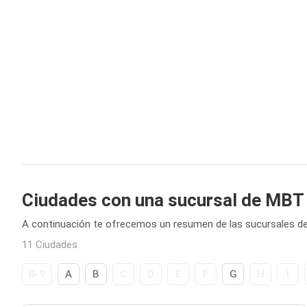
Ciudades con una sucursal de MBT
A continuación te ofrecemos un resumen de las sucursales d
11 Ciudades
0-9
A
B
C
D
E
F
G
H
I