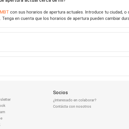
e apertura actual cerca de mí?
MBT
con sus horarios de apertura actuales. Introduce tu ciudad, 
. Tenga en cuenta que los horarios de apertura pueden cambiar dura
Socios
sletter
¿Interesado en colaborar?
ook
Contácta con nosotros
ram
be
k