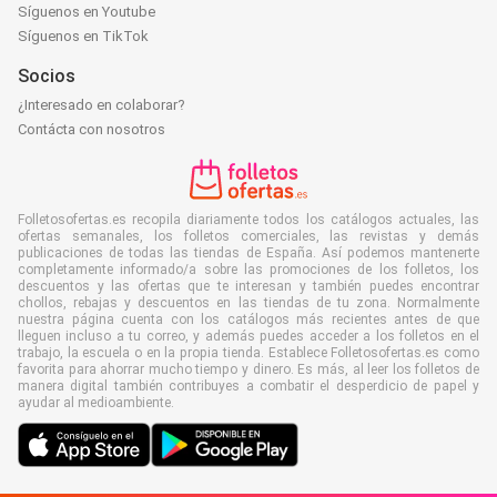
Síguenos en Youtube
Síguenos en TikTok
Socios
¿Interesado en colaborar?
Contácta con nosotros
Folletosofertas.es recopila diariamente todos los catálogos actuales, las
ofertas semanales, los folletos comerciales, las revistas y demás
publicaciones de todas las tiendas de España. Así podemos mantenerte
completamente informado/a sobre las promociones de los folletos, los
descuentos y las ofertas que te interesan y también puedes encontrar
chollos, rebajas y descuentos en las tiendas de tu zona. Normalmente
nuestra página cuenta con los catálogos más recientes antes de que
lleguen incluso a tu correo, y además puedes acceder a los folletos en el
trabajo, la escuela o en la propia tienda. Establece Folletosofertas.es como
favorita para ahorrar mucho tiempo y dinero. Es más, al leer los folletos de
manera digital también contribuyes a combatir el desperdicio de papel y
ayudar al medioambiente.