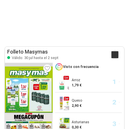
Folleto Masymas
Válido: 30 jul hasta el 2 sept
Visto con frecuencia
Arroz
1,79 €
Queso
2,90 €
Asturianas
0,30 €