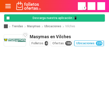
!
Descarga nuestra aplicación 📲
Tiendas
Masymas
Ubicaciones
Vilches
Masymas en Vilches
Folletos
4
Ofertas
188
Ubicaciones
229