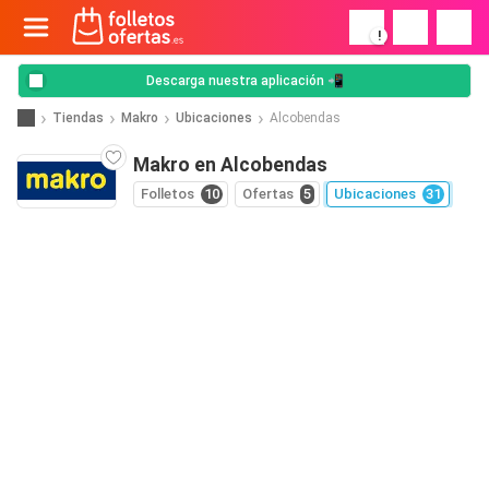
!
Descarga nuestra aplicación 📲
Tiendas
Makro
Ubicaciones
Alcobendas
Makro en Alcobendas
Folletos
10
Ofertas
5
Ubicaciones
31