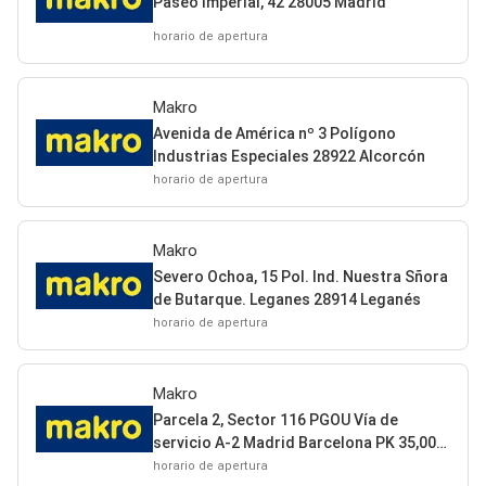
Paseo Imperial, 42 28005 Madrid
horario de apertura
Makro
Avenida de América nº 3 Polígono
Industrias Especiales 28922 Alcorcón
horario de apertura
Makro
Severo Ochoa, 15 Pol. Ind. Nuestra Sñora
de Butarque. Leganes 28914 Leganés
horario de apertura
Makro
Parcela 2, Sector 116 PGOU Vía de
servicio A-2 Madrid Barcelona PK 35,00
28805 Alcalá de Henares
horario de apertura