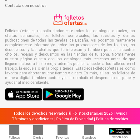
Contácta con nosotros
Folletosofertas.es recopila diariamente todos los catálogos actuales, las
ofertas semanales, los folletos comerciales, las revistas y demás
publicaciones de todas las tiendas de España. Así podemos mantenerte
completamente informado/a sobre las promociones de los folletos, los
descuentos y las ofertas que te interesan y también puedes encontrar
chollos, rebajas y descuentos en las tiendas de tu zona. Normalmente
nuestra página cuenta con los catálogos más recientes antes de que
lleguen incluso a tu correo, y además puedes acceder a los folletos en el
trabajo, la escuela o en la propia tienda. Establece Folletosofertas.es como
favorita para ahorrar mucho tiempo y dinero. Es más, al leer los folletos de
manera digital también contribuyes a combatir el desperdicio de papel y
ayudar al medioambiente.
Todos los derechos reservados © Folletosofertas.es 2026 |
Aviso
|
Términos y condiciones
|
Política de Privacidad
|
Política de cookies
Ver en App
Folletos
Ofertas
Favoritos
Guardado