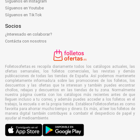
Síguenos en Instagram
Síguenos en Youtube
Síguenos en TikTok
Socios
¿Interesado en colaborar?
Contácta con nosotros
Folletosofertas.es recopila diariamente todos los catálogos actuales, las
ofertas semanales, los folletos comerciales, las revistas y demás
publicaciones de todas las tiendas de España. Así podemos mantenerte
completamente informado/a sobre las promociones de los folletos, los
descuentos y las ofertas que te interesan y también puedes encontrar
chollos, rebajas y descuentos en las tiendas de tu zona. Normalmente
nuestra página cuenta con los catálogos más recientes antes de que
lleguen incluso a tu correo, y además puedes acceder a los folletos en el
trabajo, la escuela o en la propia tienda. Establece Folletosofertas.es como
favorita para ahorrar mucho tiempo y dinero. Es más, al leer los folletos de
manera digital también contribuyes a combatir el desperdicio de papel y
ayudar al medioambiente.