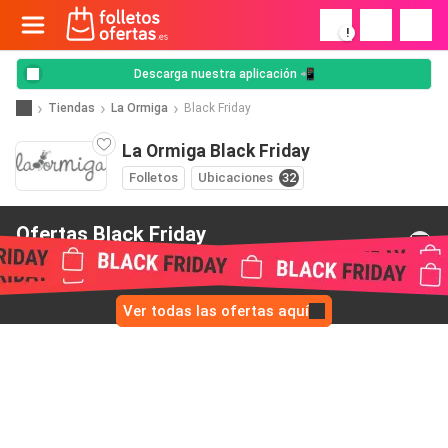
!
Descarga nuestra aplicación 📲
Tiendas
La Ormiga
Black Friday
La Ormiga Black Friday
Folletos
Ubicaciones
32
Ofertas Black Friday
de La Ormiga
Ver todas las ofertas aquí