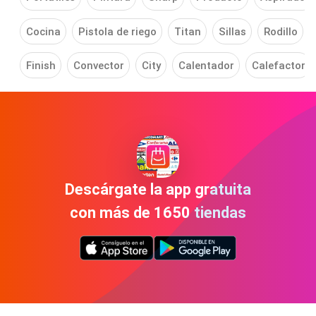
Cocina
Pistola de riego
Titan
Sillas
Rodillo
Finish
Convector
City
Calentador
Calefactor
Descárgate la app gratuita
con más de 1650 tiendas