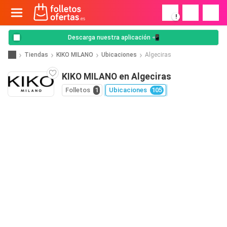
!
Descarga nuestra aplicación 📲
Tiendas
KIKO MILANO
Ubicaciones
Algeciras
KIKO MILANO en Algeciras
Folletos
1
Ubicaciones
105