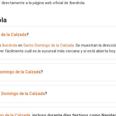
directamente a la página web oficial de Iberdrola.
ola
de la Calzada
?
as
Iberdrola
en
Santo Domingo de la Calzada
. Se muestran la direcció
ver fácilmente cuál es la sucursal más cercana y si está abierta hoy.
omingo de la Calzada
?
 Domingo de la Calzada
?
o de la Calzada
, incluso durante días festivos como Navida