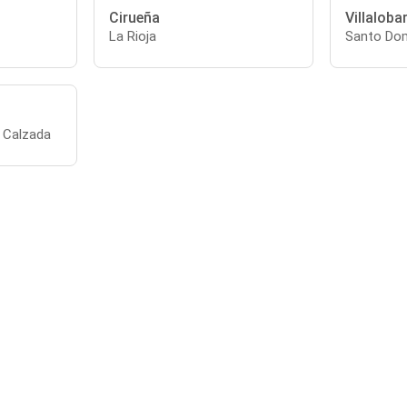
Cirueña
Villaloba
La Rioja
Santo Dom
 Calzada