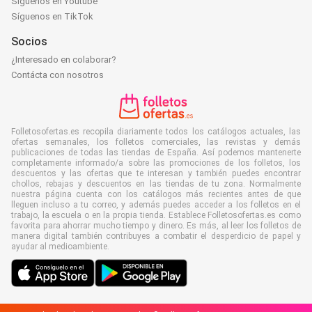
Síguenos en Youtube
Síguenos en TikTok
Socios
¿Interesado en colaborar?
Contácta con nosotros
Folletosofertas.es recopila diariamente todos los catálogos actuales, las
ofertas semanales, los folletos comerciales, las revistas y demás
publicaciones de todas las tiendas de España. Así podemos mantenerte
completamente informado/a sobre las promociones de los folletos, los
descuentos y las ofertas que te interesan y también puedes encontrar
chollos, rebajas y descuentos en las tiendas de tu zona. Normalmente
nuestra página cuenta con los catálogos más recientes antes de que
lleguen incluso a tu correo, y además puedes acceder a los folletos en el
trabajo, la escuela o en la propia tienda. Establece Folletosofertas.es como
favorita para ahorrar mucho tiempo y dinero. Es más, al leer los folletos de
manera digital también contribuyes a combatir el desperdicio de papel y
ayudar al medioambiente.