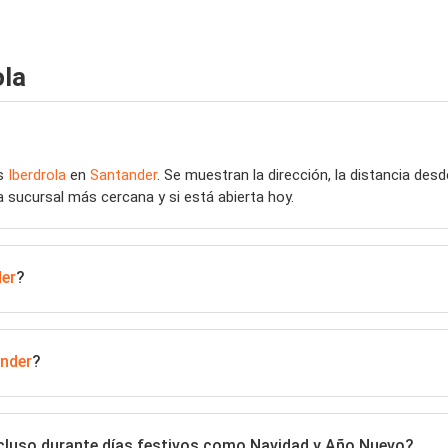
ola
as
Iberdrola
en
Santander
. Se muestran la dirección, la distancia desd
a sucursal más cercana y si está abierta hoy.
er
?
nder
?
ncluso durante días festivos como Navidad y Año Nuevo?