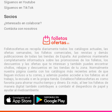
Síguenos en Youtube
Síguenos en TikTok
Socios
¿Interesado en colaborar?
Contácta con nosotros
Folletosofertas.es recopila diariamente todos los catálogos actuales, las
ofertas semanales, los folletos comerciales, las revistas y demás
publicaciones de todas las tiendas de España. Así podemos mantenerte
completamente informado/a sobre las promociones de los folletos, los
descuentos y las ofertas que te interesan y también puedes encontrar
chollos, rebajas y descuentos en las tiendas de tu zona. Normalmente
nuestra página cuenta con los catálogos más recientes antes de que
lleguen incluso a tu correo, y además puedes acceder a los folletos en el
trabajo, la escuela o en la propia tienda. Establece Folletosofertas.es como
favorita para ahorrar mucho tiempo y dinero. Es más, al leer los folletos de
manera digital también contribuyes a combatir el desperdicio de papel y
ayudar al medioambiente.