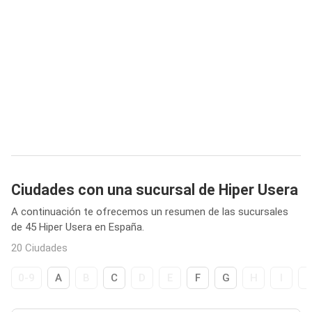
Ciudades con una sucursal de Hiper Usera
A continuación te ofrecemos un resumen de las sucursales
de 45 Hiper Usera en España.
20 Ciudades
0-9
A
B
C
D
E
F
G
H
I