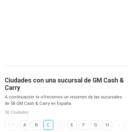
Ciudades con una sucursal de GM Cash &
Carry
A continuación te ofrecemos un resumen de las sucursales
de 58 GM Cash & Carry en España.
56 Ciudades
0-9
A
B
C
D
E
F
G
H
I