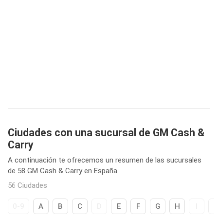
Ciudades con una sucursal de GM Cash &
Carry
A continuación te ofrecemos un resumen de las sucursales
de 58 GM Cash & Carry en España.
56 Ciudades
0-9
A
B
C
D
E
F
G
H
I