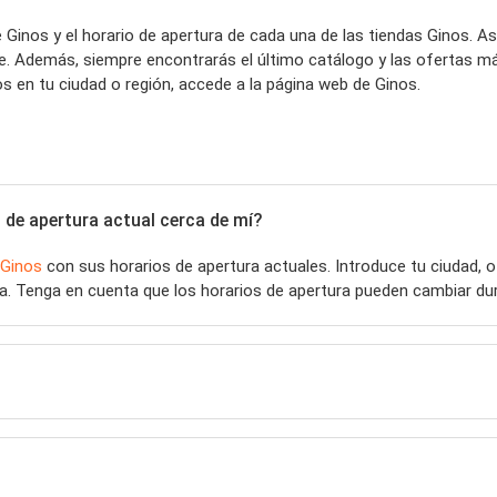
 Ginos y el horario de apertura de cada una de las tiendas Ginos. 
e. Además, siempre encontrarás el último catálogo y las ofertas má
 en tu ciudad o región, accede a la página web de Ginos.
 de apertura actual cerca de mí?
Ginos
con sus horarios de apertura actuales. Introduce tu ciudad,
a. Tenga en cuenta que los horarios de apertura pueden cambiar dur