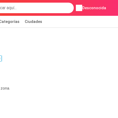
Desconocida
Categorías
Ciudades
 zona.