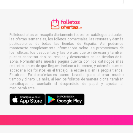
Folletosofertas.es recopila diariamente todos los catálogos actuales,
las ofertas semanales, los folletos comerciales, las revistas y demás
publicaciones de todas las tiendas de España. Así podemos
mantenerte completamente informado/a sobre las promociones de
los folletos, los descuentos y las ofertas que te interesan y también
puedes encontrar chollos, rebajas y descuentos en las tiendas de tu
zona. Normalmente nuestra página cuenta con los catálogos más
recientes antes de que lleguen incluso a tu correo, y además puedes
acceder a los folletos en el trabajo, la escuela o en la propia tienda.
Establece Folletosofertas.es como favorita para ahorrar mucho
tiempo y dinero. Es más, al leer los folletos de manera digital también
contribuyes a combatir el desperdicio de papel y ayudar al
medioambiente.