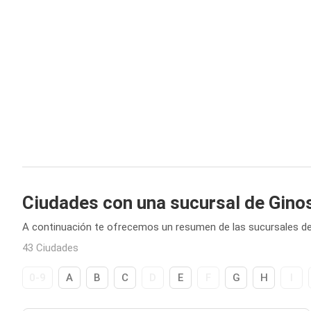
Ciudades con una sucursal de Gino
A continuación te ofrecemos un resumen de las sucursales de
43 Ciudades
0-9
A
B
C
D
E
F
G
H
I