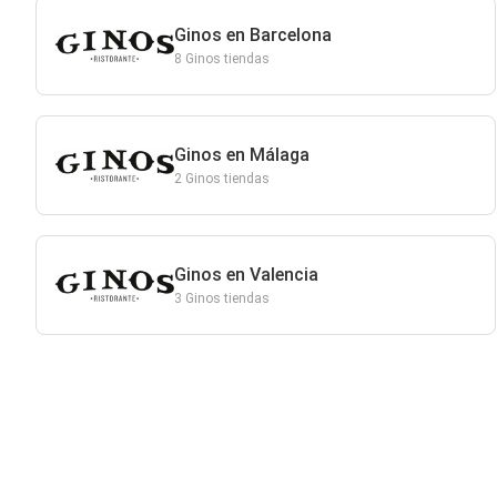
Ginos en Barcelona
8 Ginos tiendas
Ginos en Málaga
2 Ginos tiendas
Ginos en Valencia
3 Ginos tiendas