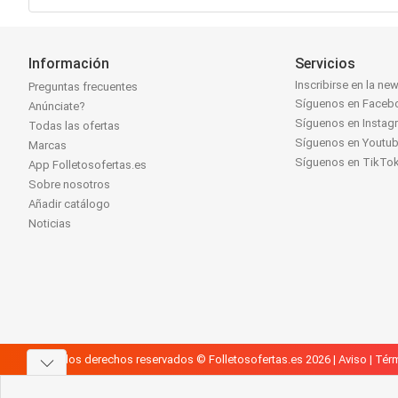
Información
Servicios
Inscribirse en la new
Preguntas frecuentes
Síguenos en Faceb
Anúnciate?
Síguenos en Instag
Todas las ofertas
Síguenos en Youtu
Marcas
Síguenos en TikTo
App Folletosofertas.es
Sobre nosotros
Añadir catálogo
Noticias
Todos los derechos reservados © Folletosofertas.es 2026 |
Aviso
|
Térm