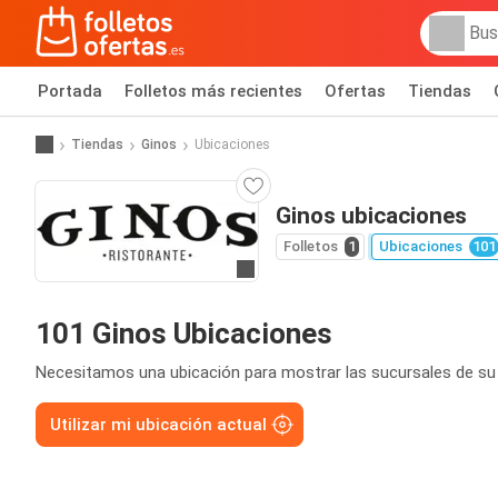
Portada
Folletos más recientes
Ofertas
Tiendas
Tiendas
Ginos
Ubicaciones
Ginos ubicaciones
Folletos
1
Ubicaciones
101
Ir a la web
101 Ginos Ubicaciones
Necesitamos una ubicación para mostrar las sucursales de su
Utilizar mi ubicación actual