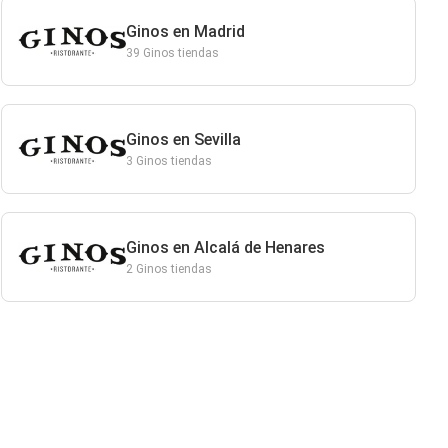
Ginos en Madrid
39 Ginos tiendas
Ginos en Sevilla
3 Ginos tiendas
Ginos en Alcalá de Henares
2 Ginos tiendas