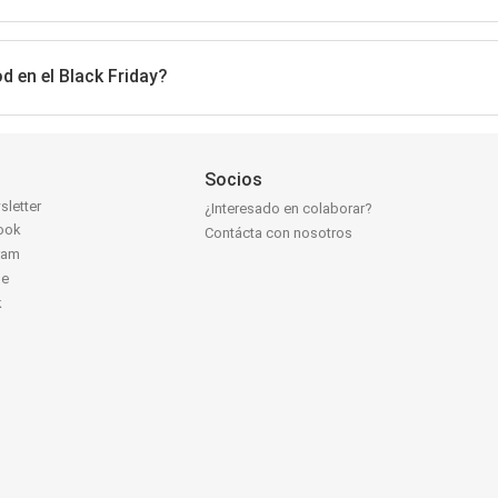
d en el Black Friday?
Socios
sletter
¿Interesado en colaborar?
ook
Contácta con nosotros
ram
be
k