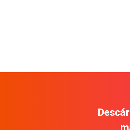
Descár
m