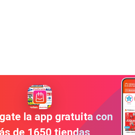
gate la app gratuita con
ás de 1650 tiendas