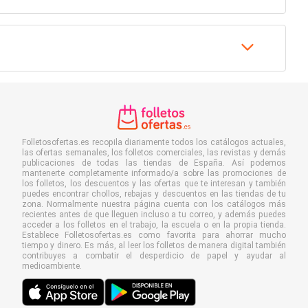
Folletosofertas.es recopila diariamente todos los catálogos actuales,
las ofertas semanales, los folletos comerciales, las revistas y demás
publicaciones de todas las tiendas de España. Así podemos
mantenerte completamente informado/a sobre las promociones de
los folletos, los descuentos y las ofertas que te interesan y también
puedes encontrar chollos, rebajas y descuentos en las tiendas de tu
zona. Normalmente nuestra página cuenta con los catálogos más
recientes antes de que lleguen incluso a tu correo, y además puedes
acceder a los folletos en el trabajo, la escuela o en la propia tienda.
Establece Folletosofertas.es como favorita para ahorrar mucho
tiempo y dinero. Es más, al leer los folletos de manera digital también
contribuyes a combatir el desperdicio de papel y ayudar al
medioambiente.