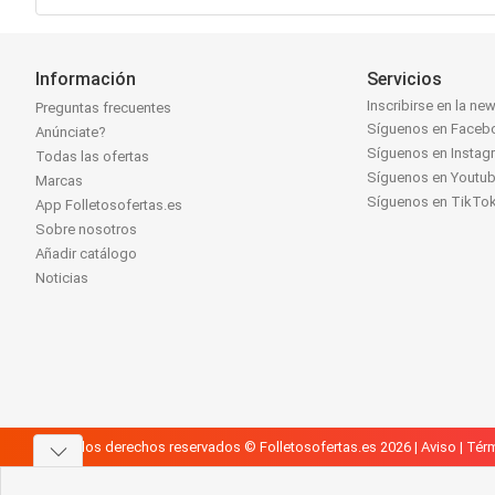
Información
Servicios
Inscribirse en la new
Preguntas frecuentes
Síguenos en Faceb
Anúnciate?
Síguenos en Instag
Todas las ofertas
Síguenos en Youtu
Marcas
Síguenos en TikTo
App Folletosofertas.es
Sobre nosotros
Añadir catálogo
Noticias
Todos los derechos reservados © Folletosofertas.es 2026 |
Aviso
|
Térm