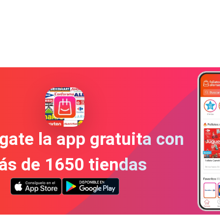
gate la app gratuita con
ás de 1650 tiendas