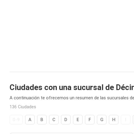
Ciudades con una sucursal de Déc
A continuación te ofrecemos un resumen de las sucursales d
136 Ciudades
0-9
A
B
C
D
E
F
G
H
I