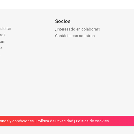
Socios
sletter
¿Interesado en colaborar?
ook
Contácta con nosotros
ram
be
k
inos y condiciones
|
Política de Privacidad
|
Política de cookies