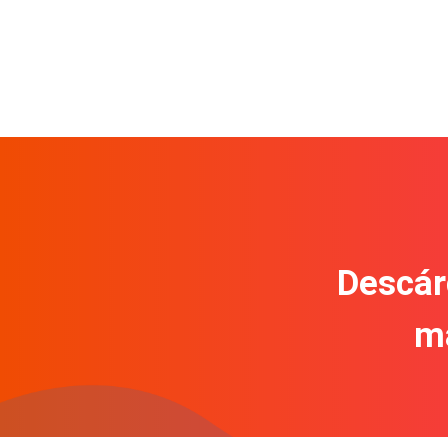
Descár
m