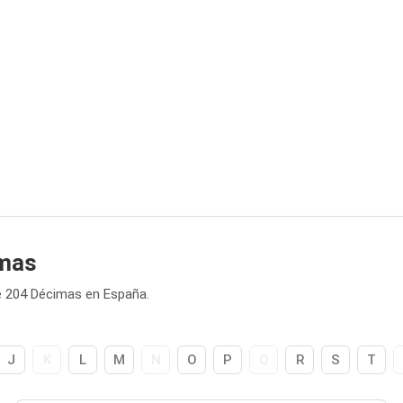
imas
e 204 Décimas en España.
J
K
L
M
N
O
P
Q
R
S
T