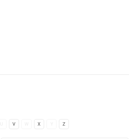
U
V
W
X
Y
Z